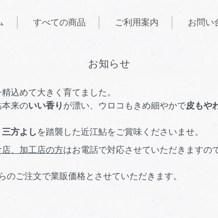
ム
すべての商品
ご利用案内
お問い
お知らせ
丹精込めて大きく育てました。
鮎本来の
いい香り
が漂い、ウロコもきめ細やかで
皮もや
、
三方よし
を踏襲した近江鮎をご賞味くださいませ。
食店、加工店の方
はお電話で対応させていただきますの
からのご注文で業販価格とさせていただきます。