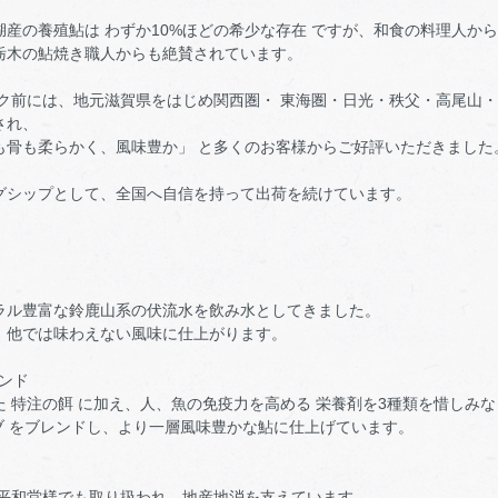
産の養殖鮎は わずか10%ほどの希少な存在 ですが、和食の料理人か
栃木の鮎焼き職人からも絶賛されています。
ーク前には、地元滋賀県をはじめ関西圏・ 東海圏・日光・秩父・高尾山・
され、
も骨も柔らかく、風味豊か」 と多くのお客様からご好評いただきました
グシップとして、全国へ自信を持って出荷を続けています。
ラル豊富な鈴鹿山系の伏流水を飲み水としてきました。
、他では味わえない風味に仕上がります。
レンド
 特注の餌 に加え、人、魚の免疫力を高める 栄養剤を3種類を惜しみ
ブ をブレンドし、より一層風味豊かな鮎に仕上げています。
 平和堂様でも取り扱われ、地産地消を支えています。