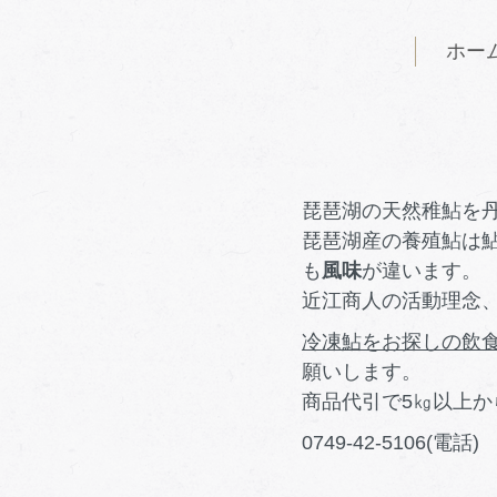
ホー
琵琶湖の天然稚鮎を
琵琶湖産の養殖鮎は
も
風味
が違います。
近江商人の活動理念
冷凍鮎をお探しの飲
願いします。
商品代引で5㎏以上
0749-42-5106(電話)