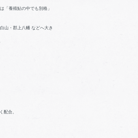
らは「養殖鮎の中でも別格」
白山・郡上八幡 などへ大き
。
なく配合。