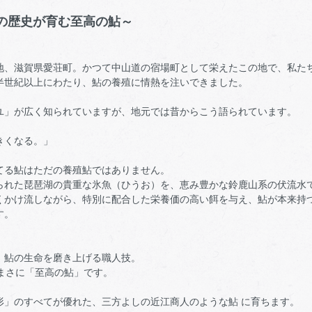
年の歴史が育む至高の鮎～
地、滋賀県愛荘町。かつて中山道の宿場町として栄えたこの地で、私た
半世紀以上にわたり、鮎の養殖に情熱を注いできました。
ユ」が広く知られていますが、地元では昔からこう語られています。
きくなる。」
てる鮎はただの養殖鮎ではありません。
られた琵琶湖の貴重な氷魚（ひうお）を、恵み豊かな鈴鹿山系の伏流水
くかけ流しながら、特別に配合した栄養価の高い餌を与え、鮎が本来持つ
す。
、鮎の生命を磨き上げる職人技。
まさに「至高の鮎」です。
形」のすべてが優れた、三方よしの近江商人のような鮎 に育ちます。