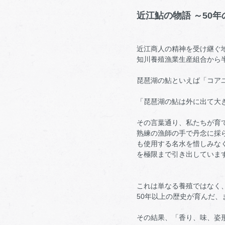
近江鮎の物語 ～50
近江商人の精神を受け継ぐ
知川養殖漁業生産組合から
琵琶湖の鮎といえば「コア
「琵琶湖の鮎は外に出て大
その言葉通り、私たちが育
熟練の漁師の手で丹念に採
も使用する名水を惜しみな
を極限まで引き出していま
これは単なる養殖ではなく
50年以上の歴史が育んだ、
その結果、「香り、味、姿